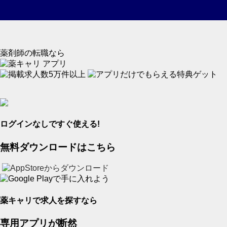
薬剤師
の
転職
なら
アプリ
ログインなしですぐ使える!
無料ダウンロードはこちら
薬キャリで求人を探すなら
専用
アプリ
が断然