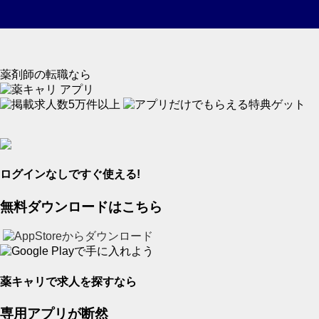
薬剤師
の
転職
なら
アプリ
ログインなしですぐ使える!
無料ダウンロードはこちら
薬キャリで求人を探すなら
専用
アプリ
が断然